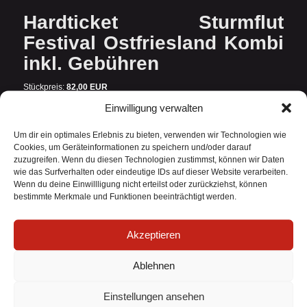
Hardticket Sturmflut
Festival Ostfriesland Kombi
inkl. Gebühren
Stückpreis:
82,00 EUR
(inkl. 7,00% MwSt. und zzgl.
Versandkosten
)
Einwilligung verwalten
Widerrufsformular
Hardticket Sturmflut Festival Ostfriesland Kombi inkl. Gebühren
Um dir ein optimales Erlebnis zu bieten, verwenden wir Technologien wie
Lieferzeit:
1-3 Werktage Tag(e)
Cookies, um Geräteinformationen zu speichern und/oder darauf
zuzugreifen. Wenn du diesen Technologien zustimmst, können wir Daten
Hardticket Sturmflut Festival Ostfriesland Kombi
wie das Surfverhalten oder eindeutige IDs auf dieser Website verarbeiten.
28.08. – 29.08.2026 inkl. Gebühren
Wenn du deine Einwillligung nicht erteilst oder zurückziehst, können
bestimmte Merkmale und Funktionen beeinträchtigt werden.
Akzeptieren
Anzahl
Ablehnen
Einstellungen ansehen
Widerruf bestätigen