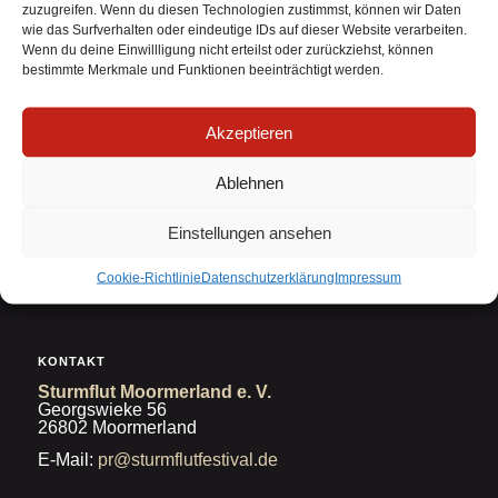
Geschichten haben gezeigt, dass Festival-Liebe
zuzugreifen. Wenn du diesen Technologien zustimmst, können wir Daten
manchmal einfach Familiensache ist. ❤️🤘
wie das Surfverhalten oder eindeutige IDs auf dieser Website verarbeiten.
Wenn du deine Einwillligung nicht erteilst oder zurückziehst, können
bestimmte Merkmale und Funktionen beeinträchtigt werden.
Akzeptieren
Ablehnen
Einstellungen ansehen
Widerruf bestätigen
Cookie-Richtlinie
Datenschutzerklärung
Impressum
KONTAKT
Sturmflut Moormerland e. V.
Georgswieke 56
26802 Moormerland
E-Mail:
pr@sturmflutfestival.de