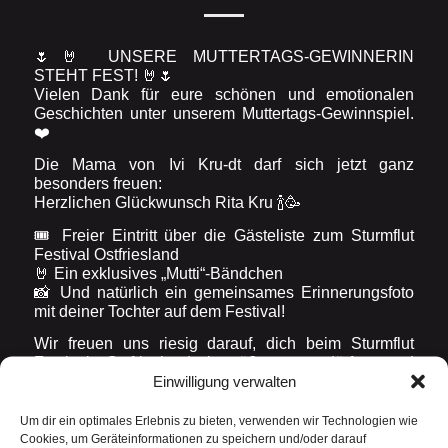
🌷🤘 UNSERE MUTTERTAGS-GEWINNERIN
STEHT FEST! 🤘🌷
Vielen Dank für eure schönen und emotionalen
Geschichten unter unserem Muttertags-Gewinnspiel.
❤️
Die Mama von Ivi Kru-dt darf sich jetzt ganz
besonders freuen:
Herzlichen Glückwunsch Rita Kru 🍾🥳
🎟️ Freier Eintritt über die Gästeliste zum Sturmflut
Festival Ostfriesland
🤘 Ein exklusives „Mutti“-Bändchen
📸 Und natürlich ein gemeinsames Erinnerungsfoto
mit deiner Tochter auf dem Festival!
Wir freuen uns riesig darauf, dich beim Sturmflut
Festival Ostfriesland begrüßen zu dürfen und
Einwilligung verwalten
gemeinsam mit dir ein unvergessliches
Widerrufsformular
Festivalwochenende zu erleben. 🌊🔥
Um dir ein optimales Erlebnis zu bieten, verwenden wir Technologien wie
Lieben Dank an alle, die mitgemacht haben – eure
Cookies, um Geräteinformationen zu speichern und/oder darauf