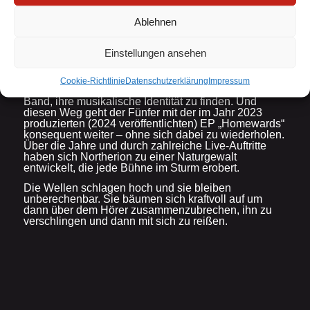
komplexen Drumming bilden in den Songs das
Fundament für den überwiegenden Cleangesang, der
Ablehnen
von variablen Growls unterstützt wird. Einflüsse aus
klassischem Heavy Metal, Thrash und melodischem
Death Metal halten Einzug in die Kompositionen des
Einstellungen ansehen
Quintetts.
Widerruf bestätigen
Zwei in Eigenregie veröffentlichten Alben und ein
Cookie-Richtlinie
Datenschutzerklärung
Impressum
Besetzungswechsel am Mikrofon, verhalfen der
Band, ihre musikalische Identität zu finden. Und
diesen Weg geht der Fünfer mit der im Jahr 2023
produzierten (2024 veröffentlichten) EP „Homewards“
konsequent weiter – ohne sich dabei zu wiederholen.
Über die Jahre und durch zahlreiche Live-Auftritte
haben sich Northerion zu einer Naturgewalt
entwickelt, die jede Bühne im Sturm erobert.
Die Wellen schlagen hoch und sie bleiben
unberechenbar. Sie bäumen sich kraftvoll auf um
dann über dem Hörer zusammenzubrechen, ihn zu
verschlingen und dann mit sich zu reißen.