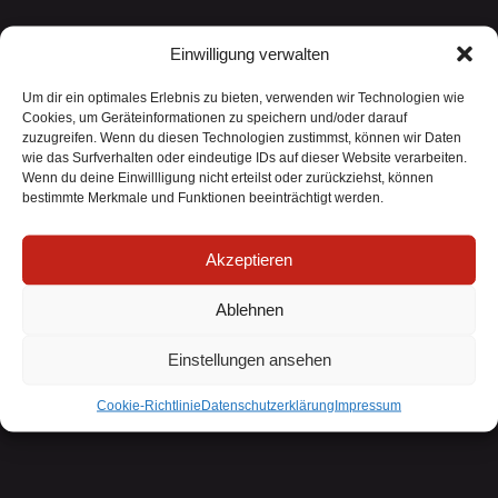
Einwilligung verwalten
Widerrufsformular
Um dir ein optimales Erlebnis zu bieten, verwenden wir Technologien wie
Cookies, um Geräteinformationen zu speichern und/oder darauf
zuzugreifen. Wenn du diesen Technologien zustimmst, können wir Daten
wie das Surfverhalten oder eindeutige IDs auf dieser Website verarbeiten.
Wenn du deine Einwillligung nicht erteilst oder zurückziehst, können
bestimmte Merkmale und Funktionen beeinträchtigt werden.
Akzeptieren
Ablehnen
KLEINKARIERT steht für ehrliche Texte, laute Riffs
und rockigen Sound!
Einstellungen ansehen
Widerruf bestätigen
Deutschrock aus Papenburg beim Sturmflut Festival
Cookie-Richtlinie
Datenschutzerklärung
Impressum
Ostfriesland!