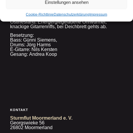
Einstellungen ansehen
Widerruf bestätigen
Cookie-Richtlinie
Datenschutzerklärung
Impressum
Deichbrett- deutschsprachiger Hardrock- Band aus
Ostfriesland. Energergiegeladene Ohrwürmer,
knackige Gitarrenriffs, bei Deichbrett gehts ab.
Besetzung:
Bass: Günni Siemens,
Drums: Jörg Harms
E-Gitarre: Nils Kersten
Gesang: Andrea Koop
KONTAKT
Sturmflut Moormerland e. V.
Georgswieke 56
26802 Moormerland