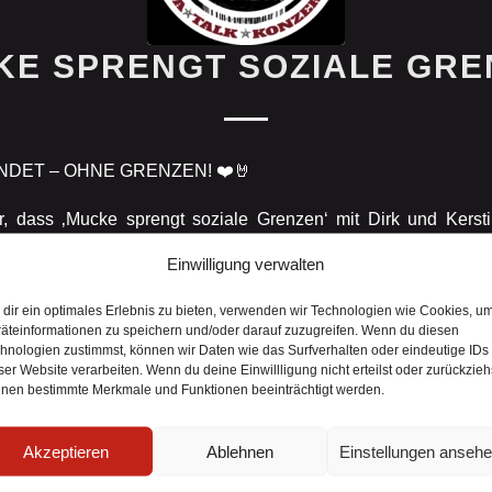
KE SPRENGT SOZIALE GRE
INDET – OHNE GRENZEN! ❤️🤘
Widerrufsformular
r, dass ‚Mucke sprengt soziale Grenzen‘ mit Dirk und Kerstin
d 2026 sein werden! 🌊
Einwilligung verwalten
 sie sich mit viel Herzblut dafür ein, dass Musik Mensch
dir ein optimales Erlebnis zu bieten, verwenden wir Technologien wie Cookies, u
äteinformationen zu speichern und/oder darauf zuzugreifen. Wenn du diesen
kunft, Alter, Beeinträchtigung oder Lebenssituation. Genau
hnologien zustimmst, können wir Daten wie das Surfverhalten oder eindeutige IDs
estival.
ser Website verarbeiten. Wenn du deine Einwillligung nicht erteilst oder zurückzieh
nen bestimmte Merkmale und Funktionen beeinträchtigt werden.
ten einen Ort schaffen, an dem jeder willkommen ist. Ein
egenseitigem Respekt.
Akzeptieren
Ablehnen
Einstellungen anseh
 Dirk und Kerstin kennen und unterstützt eine Initiative, die z