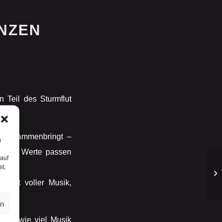
NZEN
 Teil des Sturmflut
en zusammenbringt –
m
 diese Werte passen
 auf
st,
 Ort voller Musik,
en
eigt, wie viel Musik