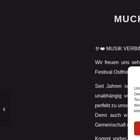
MUC
🤘❤️ MUSIK VERB
Wir freuen uns seh
Festival Ostfrieslan
Seit Jahren setzen
Um 
Ger
unabhängig von Her
Tec
perfekt zu unserem F
die
Leben retten mit Leukin
kön
e. V.
Denn auch wir möch
Gemeinschaft und g
Kommt vorbei, lernt