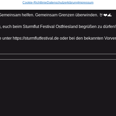
Cookie-Richtlinie
Datenschutzerklärung
Impressum
Widerruf bestätigen
Gemeinsam helfen. Gemeinsam Grenzen überwinden. 🤘❤️🌊
g, euch beim Sturmflut Festival Ostfriesland begrüßen zu dürfen!
e unter https://sturmflutfestival.de oder bei den bekannten Vorve