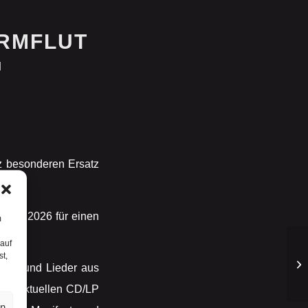
URMFLUT

z besonderen Ersatz
9.08.2026 für einen
m
 auf
st,
ern und Lieder aus
der aktuellen CD/LP
en