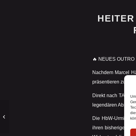
HEITER
🔥 NEUES OUTRO 
Nachdem Marcel Hä 
präsentieren zu dürf
Direkt nach TANZWU
Um 
Ger
legendären Absch
Tec
die
Es wird genial! 🤘
Die HbW-Urmitglie
kön
ihren bisherigen P