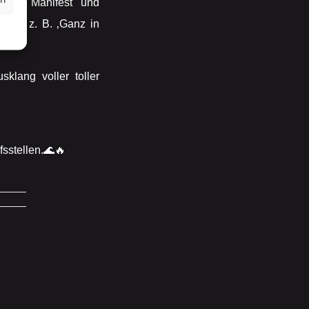
perA Manifest und
 wie z. B. ‚Ganz in
klang voller toller
sstellen.🌊🔥