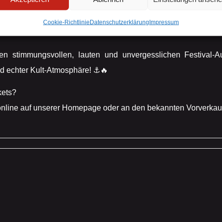
r stehen auch Sketsche und Songs aus der Punkrock O
e alte Kracher aus 44 Jahren Bühnenpräsenz auf der Setlist,
Cookie-Richtlinie
Datenschutzerklärung
Impressum
 der Pünke‘.
Widerruf bestätigen
en stimmungsvollen, lauten und unvergesslichen Festival-Aus
 echter Kult-Atmosphäre! ⚓🔥
kets?
online auf unserer Homepage oder an den bekannten Vorverkauf