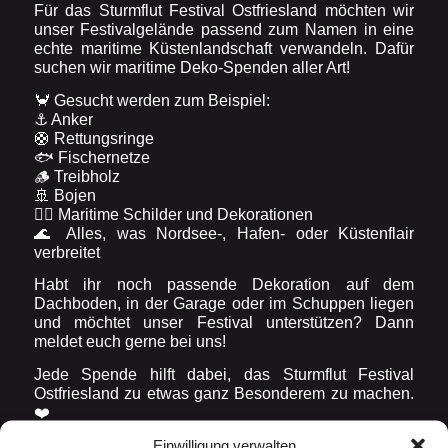
Für das Sturmflut Festival Ostfriesland möchten wir
unser Festivalgelände passend zum Namen in eine
echte maritime Küstenlandschaft verwandeln. Dafür
suchen wir maritime Deko-Spenden aller Art!
🦀 Gesucht werden zum Beispiel:
⚓ Anker
🛟 Rettungsringe
🐟 Fischernetze
🪵 Treibholz
🚢 Bojen
🏴‍☠️ Maritime Schilder und Dekorationen
🌊 Alles, was Nordsee-, Hafen- oder Küstenflair
verbreitet
Habt ihr noch passende Dekoration auf dem
Dachboden, in der Garage oder im Schuppen liegen
und möchtet unser Festival unterstützen? Dann
meldet euch gerne bei uns!
Jede Spende hilft dabei, das Sturmflut Festival
Ostfriesland zu etwas ganz Besonderem zu machen.
❤️
Einwilligung verwalten
📩 Schreibt uns einfach per Nachricht oder
Widerrufsformular