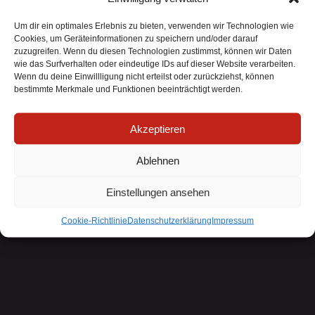
Kommentar.
Um dir ein optimales Erlebnis zu bieten, verwenden wir Technologien wie
Gemeinsam bringen wir ein Stück Küste auf das
Cookies, um Geräteinformationen zu speichern und/oder darauf
Festivalgelände! 🌊🤘
zuzugreifen. Wenn du diesen Technologien zustimmst, können wir Daten
wie das Surfverhalten oder eindeutige IDs auf dieser Website verarbeiten.
Tickets gibt es unter https://sturmflutfestival.de und an
Wenn du deine Einwillligung nicht erteilst oder zurückziehst, können
den bekannten Vorverkaufsstellen.
bestimmte Merkmale und Funktionen beeinträchtigt werden.
Schreibt uns an für weitere Infos.
Akzeptieren
Ablehnen
Einstellungen ansehen
Widerruf bestätigen
Cookie-Richtlinie
Datenschutzerklärung
Impressum